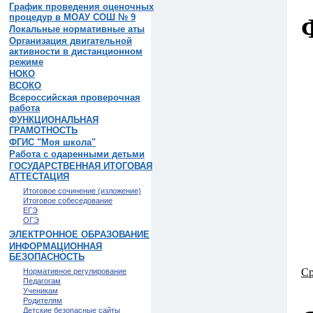
График проведения оценочных
процедур в МОАУ СОШ № 9
Локальные нормативные аты
Организация двигательной
активности в дистанционном
режиме
НОКО
ВСОКО
Всероссийская проверочная
работа
ФУНКЦИОНАЛЬНАЯ
ГРАМОТНОСТЬ
ФГИС "Моя школа"
Работа с одаренными детьми
ГОСУДАРСТВЕННАЯ ИТОГОВАЯ
АТТЕСТАЦИЯ
Итоговое сочинение (изложение)
Итоговое собеседование
ЕГЭ
ОГЭ
ЭЛЕКТРОННОЕ ОБРАЗОВАНИЕ
ИНФОРМАЦИОННАЯ
БЕЗОПАСНОСТЬ
Ср
Нормативное регулирование
Педагогам
Ученикам
Родителям
Детские безопасные сайты