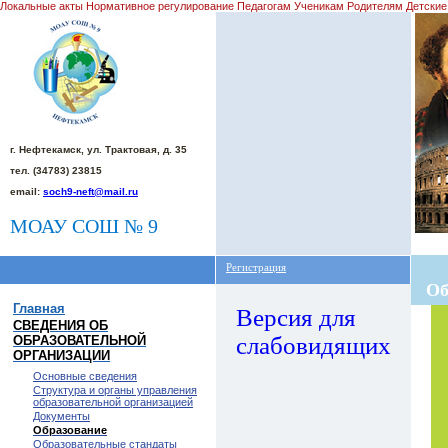
Локальные акты Нормативное регулирование Педагогам Ученикам Родителям Детские
г. Нефтекамск, ул. Трактовая, д. 35
тел. (34783) 23815
email:
soch9-neft@mail.ru
МОАУ СОШ № 9
Регистрация
Об
Главная
Версия для
СВЕДЕНИЯ ОБ
слабовидящих
ОБРАЗОВАТЕЛЬНОЙ
ОРГАНИЗАЦИИ
Основные сведения
Структура и органы управления
образовательной организацией
Документы
Образование
Образовательные стандаты