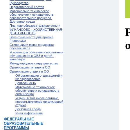
Руководство
Педагогический состав
Материально-техническое
обеспечение и оснащенность
образовательного процесса.
Доступная среда
Платные образовательные услуги
ФИНАНСОВО - ХОЗЯЙСТВЕННАЯ
ДЕЯТЕЛЬНОСТЬ
Вакантные места для приема
(перевода)
Стипендии и меры поддержки
обучающихся
Условия для обучения и воспитания
обучающихся с ОВЗ и детей -
инвалидов
Международное сотрудничество
Организация питания в ОО
Организация отдыха в ОО
Об организации отдыха детей и
их оздоровления
Деятельность
Материально-техническое
обеспечение и оснащенность
организации
Услуги, в том числе платные,
предоставляемые организацией
отдыха
Доступная среда
Иная информация
ФЕДЕРАЛЬНЫЕ
ОБРАЗОВАТЕЛЬНЫЕ
ПРОГРАММЫ