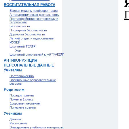
ВОСПИТАТЕЛЬНАЯ РАБОТА
Единая модель профориентации
Антинаркотическая деятельность
Противодействие экстремизму и
терроризму
Безопасность
Ппожарная безопасность
Дорожная безопасность
Летний отдых и оздоровление
МУЗЕЙ
Школьный ТЕАТР
Хор
Школьный спортивный клуб "ФАКЕЛ"
АНТИКОРРУПЦИЯ
ПЕРСОНАЛЬНЫЕ ДАННЫЕ
Учителям
Наставничество
Электронные образовательные
ресурсы
Родителям
Порядок приема
Прием в 1 класс
Здоровое поколение
Полезные ссылки
Ученикам
Дневник
Расписание
Электронные учебники и материалы